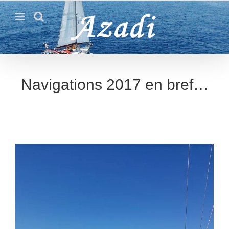
Passer
au
contenu
Navigations 2017 en bref…
Voir
l'image
agrandie