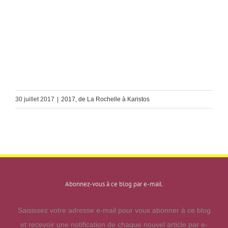
30 juillet 2017
|
2017, de La Rochelle à Karistos
Abonnez-vous à ce blog par e-mail.
Saisissez votre adresse e-mail pour vous abonner à ce blog
et recevoir une notification de chaque nouvel article par e-