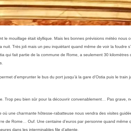
 le mouillage était idyllique. Mais les bonnes prévisions météo nous o
a nuit. Très joli mais un peu inquiétant quand même de voir la foudre s’
ia qui fait partie de la commune de Rome, a seulement 30 kilomètres de l
s.
permet d’emprunter le bus du port jusqu’à la gare d’Ostia puis le train j
lle. Trop peu bien sûr pour la découvrir convenablement… Pas grave, n
e où une charmante hôtesse-rabatteuse nous vendra des visites guidées
Pierre de Rome… Ouf. Une centaine d’euros par personne quand même qui s
ures dans les interminables file d’attente.