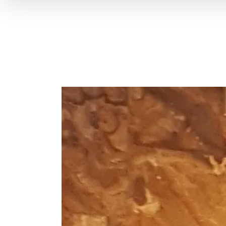
Voir
l'image
agrandie