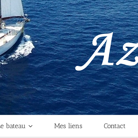
e bateau
Mes liens
Contact