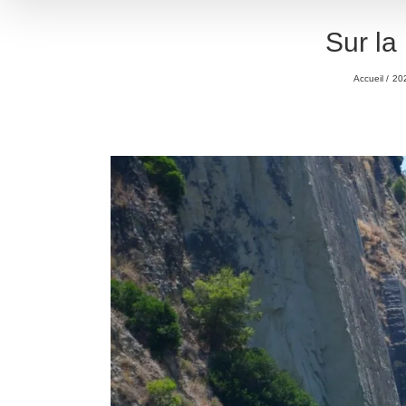
Sur la
Accueil
202
Voir
l'image
agrandie