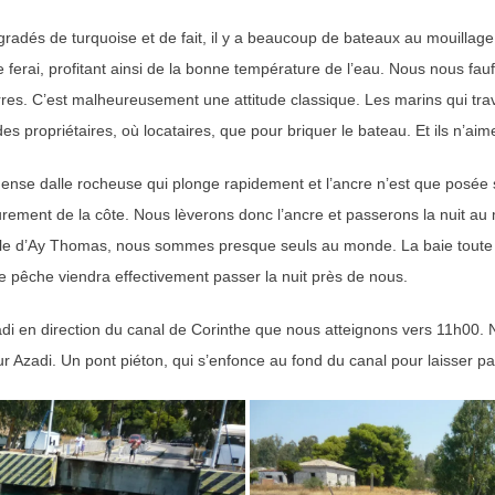
égradés de turquoise et de fait, il y a beaucoup de bateaux au mouillag
ferai, profitant ainsi de la bonne température de l’eau. Nous nous faufil
es. C’est malheureusement une attitude classique. Les marins qui trav
ropriétaires, où locataires, que pour briquer le bateau. Et ils n’aim
nse dalle rocheuse qui plonge rapidement et l’ancre n’est que posée su
rement de la côte. Nous lèverons donc l’ancre et passerons la nuit au m
île d’Ay Thomas, nous sommes presque seuls au monde. La baie toute p
 pêche viendra effectivement passer la nuit près de nous.
di en direction du canal de Corinthe que nous atteignons vers 11h00. N
Azadi. Un pont piéton, qui s’enfonce au fond du canal pour laisser pass