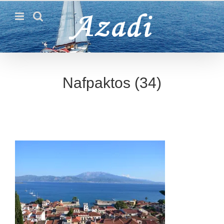
Passer
au
contenu
Nafpaktos (34)