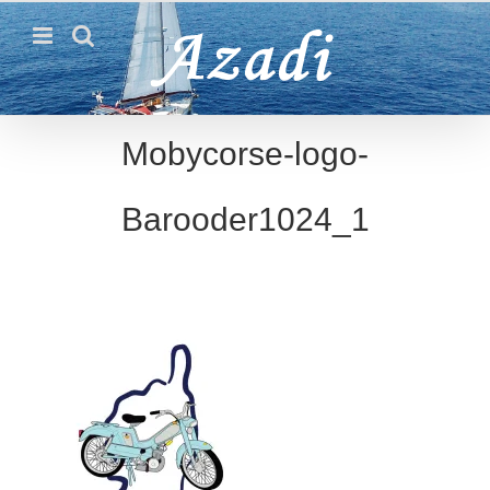
Passer
au
contenu
Mobycorse-logo-
Barooder1024_1