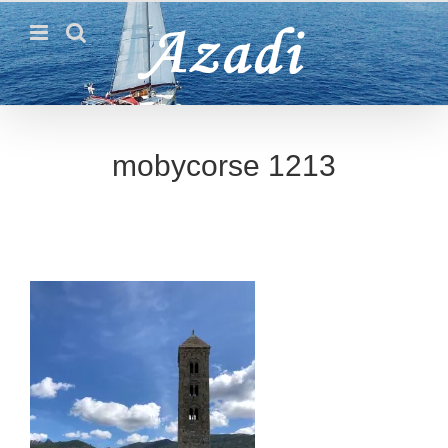
Passer
au
contenu
mobycorse 1213