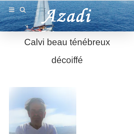
Passer
au
contenu
Calvi beau ténébreux
décoiffé