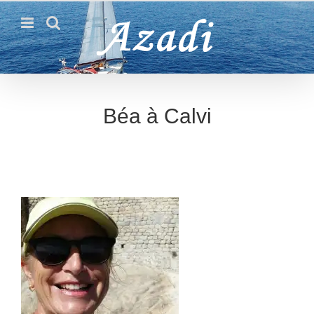
Passer
au
contenu
Béa à Calvi