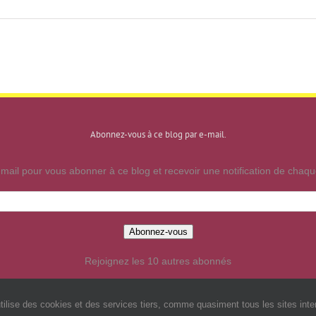
Abonnez-vous à ce blog par e-mail.
mail pour vous abonner à ce blog et recevoir une notification de chaque
Abonnez-vous
Rejoignez les 10 autres abonnés
utilise des cookies et des services tiers, comme quasiment tous les sites inte