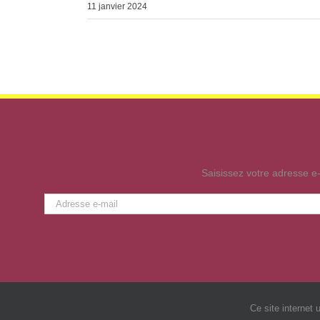
11 janvier 2024
Saisissez votre adresse e-
Adresse
e-
mail
Ce site internet 
Site web créé par
Crock