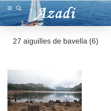
Passer
au
contenu
27 aiguilles de bavella (6)