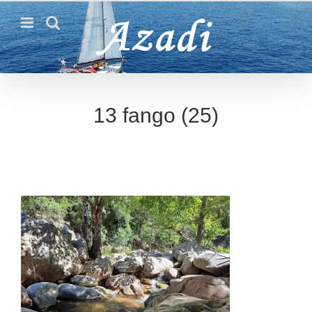
Passer
au
contenu
13 fango (25)