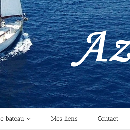
e bateau
Mes liens
Contact