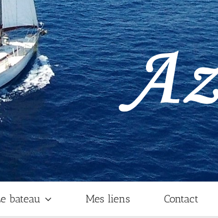
e bateau
Mes liens
Contact