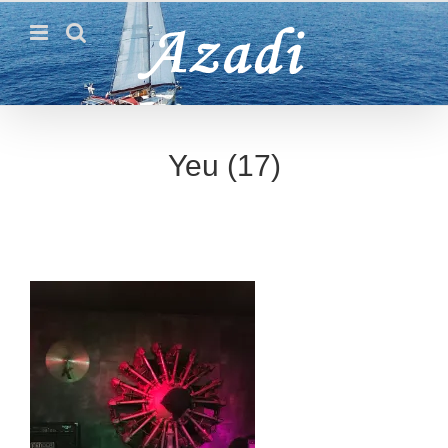
Passer
au
contenu
Yeu (17)