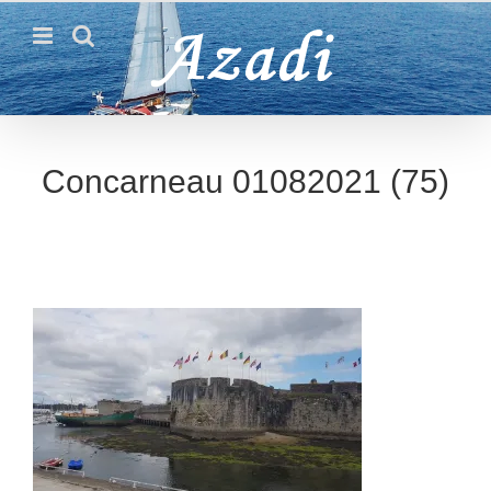
Passer
au
contenu
Concarneau 01082021 (75)