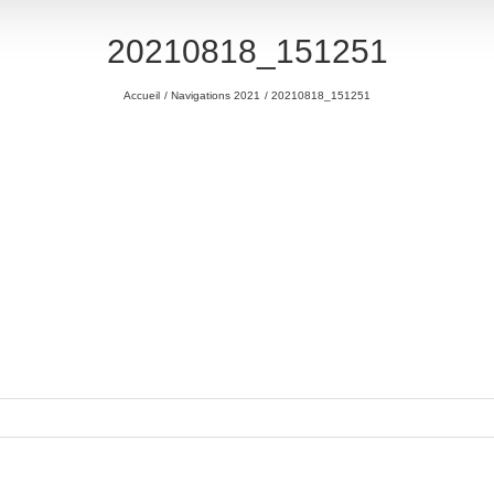
20210818_151251
Accueil
Navigations 2021
20210818_151251