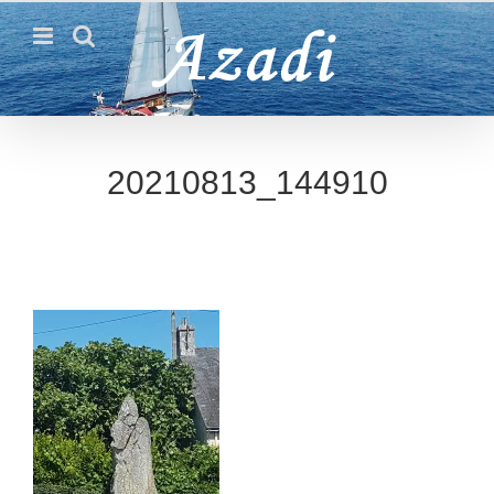
Passer
au
contenu
20210813_144910