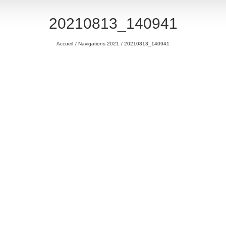
20210813_140941
Accueil
Navigations 2021
20210813_140941