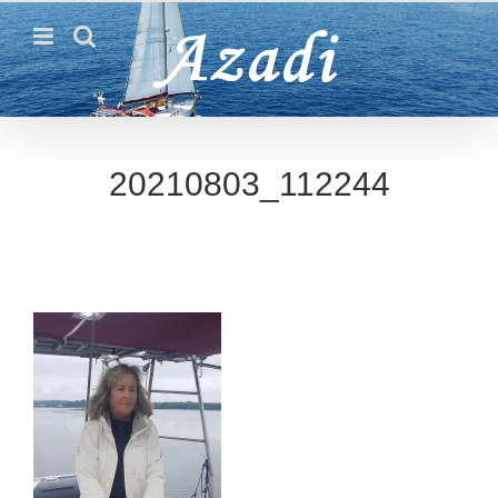
Passer
au
contenu
20210803_112244