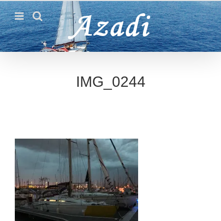
Passer
au
contenu
IMG_0244