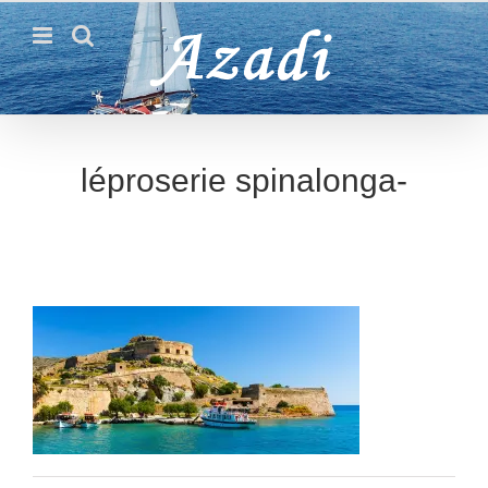
Passer
au
contenu
léproserie spinalonga-