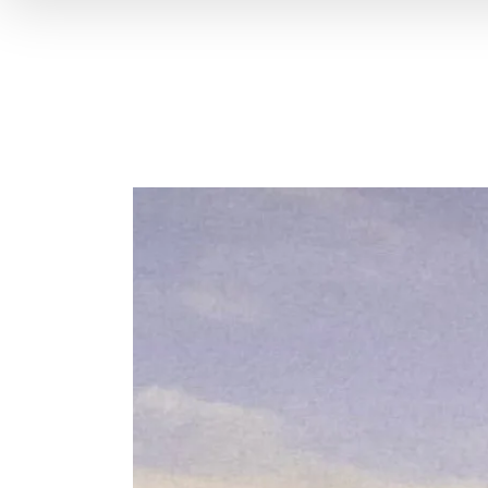
Voir
l'image
agrandie