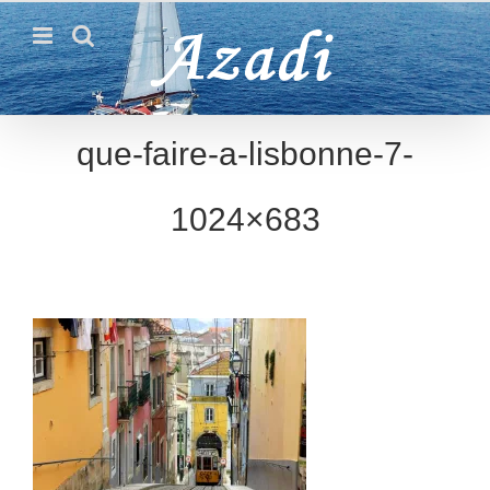
Passer
au
contenu
que-faire-a-lisbonne-7-
1024×683