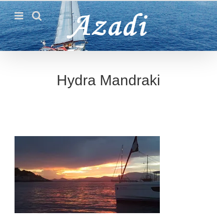
Passer
au
contenu
Hydra Mandraki