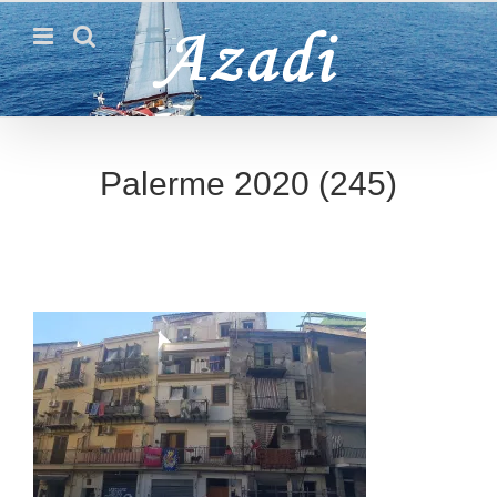
Passer
au
contenu
Palerme 2020 (245)