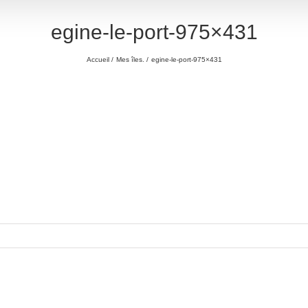
egine-le-port-975×431
Accueil
Mes îles.
egine-le-port-975×431