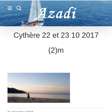
Passer
au
contenu
Cythère 22 et 23 10 2017
(2)m