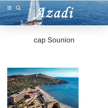
Passer
au
contenu
cap Sounion