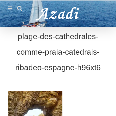
Passer
au
contenu
plage-des-cathedrales-
comme-praia-catedrais-
ribadeo-espagne-h96xt6