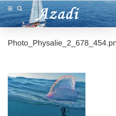
Passer
au
contenu
Photo_Physalie_2_678_454.p