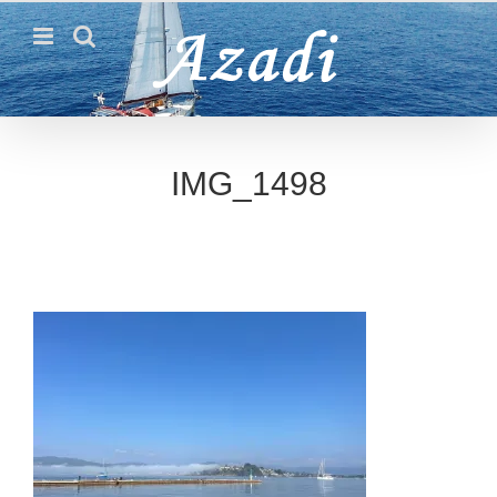
Passer
au
contenu
IMG_1498