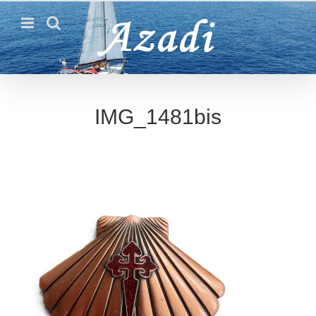
Passer
au
contenu
IMG_1481bis