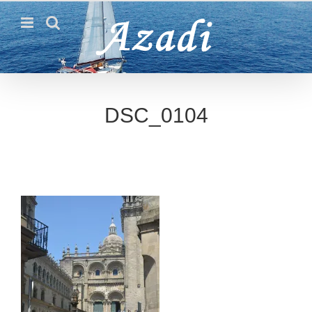
Passer
au
contenu
DSC_0104