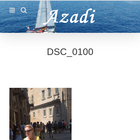
Passer
au
contenu
DSC_0100