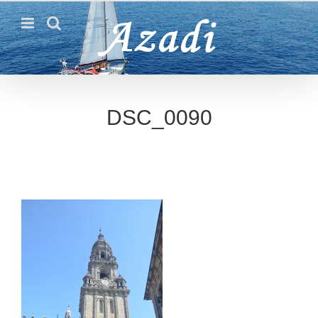
Passer
au
contenu
DSC_0090