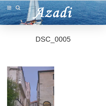
Passer
au
contenu
DSC_0005