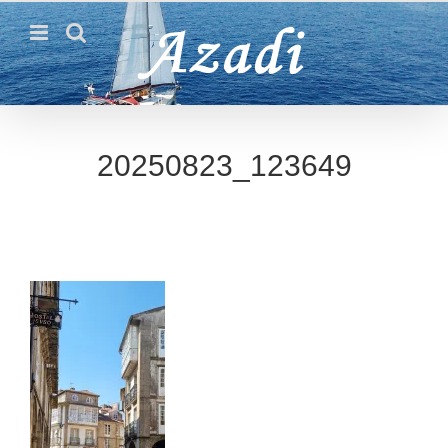
Passer
au
contenu
20250823_123649