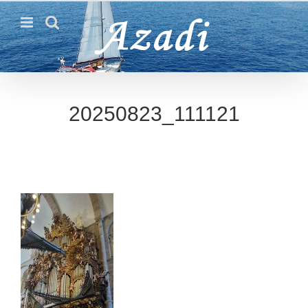
Passer
au
contenu
20250823_111121