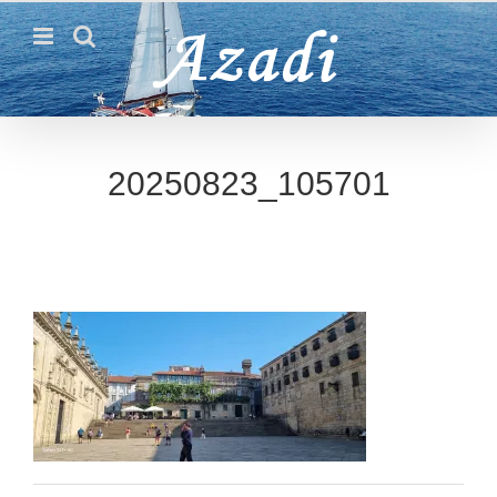
Passer
au
contenu
20250823_105701