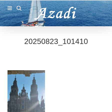
Passer
au
contenu
20250823_101410