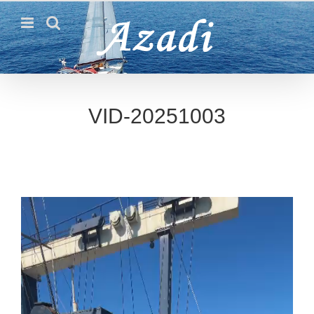
Passer
au
contenu
VID-20251003
Lecteur
vidéo