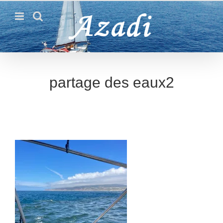
Passer
au
contenu
partage des eaux2