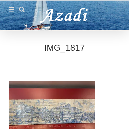
Passer
au
contenu
IMG_1817