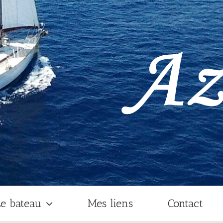
e bateau
Mes liens
Contact