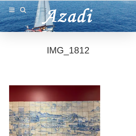
Passer
au
contenu
IMG_1812