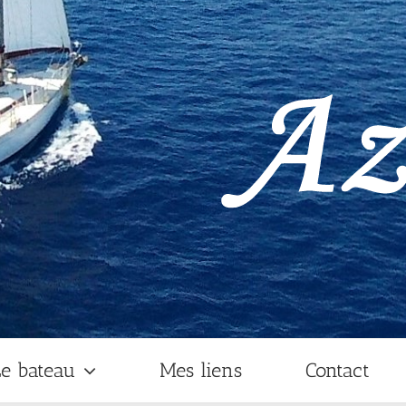
e bateau
Mes liens
Contact